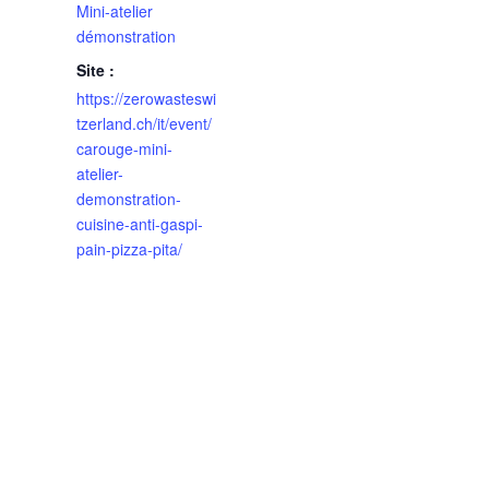
Mini-atelier
démonstration
Site :
https://zerowasteswi
tzerland.ch/it/event/
carouge-mini-
atelier-
demonstration-
cuisine-anti-gaspi-
pain-pizza-pita/