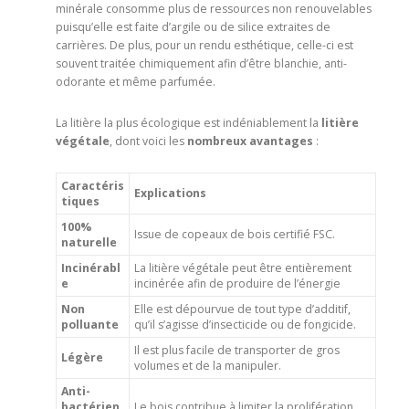
minérale consomme plus de ressources non renouvelables
puisqu’elle est faite d’argile ou de silice extraites de
carrières. De plus, pour un rendu esthétique, celle-ci est
souvent traitée chimiquement afin d’être blanchie, anti-
odorante et même parfumée.
La litière la plus écologique est indéniablement la
litière
végétale
, dont voici les
nombreux avantages
:
Caractéris
Explications
tiques
100%
Issue de copeaux de bois certifié FSC.
naturelle
Incinérabl
La litière végétale peut être entièrement
e
incinérée afin de produire de l’énergie
Non
Elle est dépourvue de tout type d’additif,
polluante
qu’il s’agisse d’insecticide ou de fongicide.
Il est plus facile de transporter de gros
Légère
volumes et de la manipuler.
Anti-
bactérien
Le bois contribue à limiter la prolifération