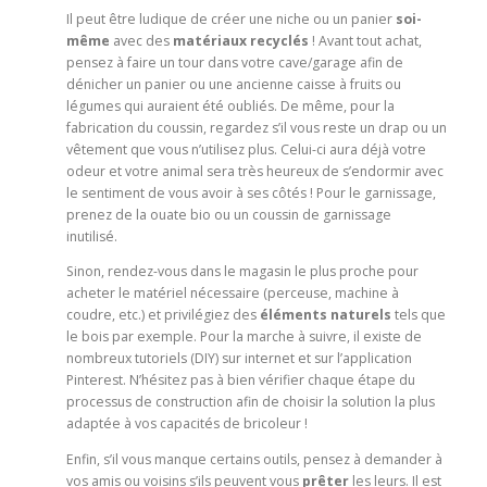
Il peut être ludique de créer une niche ou un panier
soi-
même
avec des
matériaux recyclés
! Avant tout achat,
pensez à faire un tour dans votre cave/garage afin de
dénicher un panier ou une ancienne caisse à fruits ou
légumes qui auraient été oubliés. De même, pour la
fabrication du coussin, regardez s’il vous reste un drap ou un
vêtement que vous n’utilisez plus. Celui-ci aura déjà votre
odeur et votre animal sera très heureux de s’endormir avec
le sentiment de vous avoir à ses côtés ! Pour le garnissage,
prenez de la ouate bio ou un coussin de garnissage
inutilisé.
Sinon, rendez-vous dans le magasin le plus proche pour
acheter le matériel nécessaire (perceuse, machine à
coudre, etc.) et privilégiez des
éléments naturels
tels que
le bois par exemple. Pour la marche à suivre, il existe de
nombreux tutoriels (DIY) sur internet et sur l’application
Pinterest. N’hésitez pas à bien vérifier chaque étape du
processus de construction afin de choisir la solution la plus
adaptée à vos capacités de bricoleur !
Enfin, s’il vous manque certains outils, pensez à demander à
vos amis ou voisins s’ils peuvent vous
prêter
les leurs. Il est