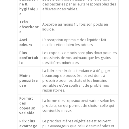
ne &
des bactéries par ailleurs responsables des
hygiéniqu
effluves indésirables.
e
Très
Absorbe au moins 1.5 fois son poids en
absorbant
liquide.
e
Anti-
L’absorption optimale des liquides fait
odeurs
qu’elle retient bien les odeurs.
Plus
Les copeaux de bois sont plus doux pour les
confortab
coussinets de vos animaux que les grains
le
des litières minérales.
La litière minérale a tendance à dégager
Moins
beaucoup de poussière et est donc à
poussiére
proscrire pour les chats et les humains
use
sensibles et/ou souffrant de problèmes
respiratoires.
Format
La forme des copeaux peut varier selon les
des
produits, ce qui permet de choisir celle qui
copeaux
convient le mieux.
variable
Prix plus
Le prix des litières végétales est souvent
avantage
plus avantageux que celui des minérales et