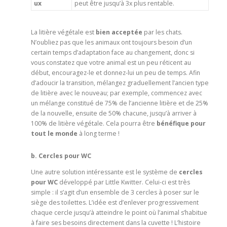
ux
peut être jusqu’à 3x plus rentable.
La litière végétale est
bien acceptée
par les chats.
N’oubliez pas que les animaux ont toujours besoin d’un
certain temps d’adaptation face au changement, donc si
vous constatez que votre animal est un peu réticent au
début, encouragez-le et donnez-lui un peu de temps. Afin
d’adoucir la transition, mélangez graduellement l’ancien type
de litière avec le nouveau; par exemple, commencez avec
un mélange constitué de 75% de l’ancienne litière et de 25%
de la nouvelle, ensuite de 50% chacune, jusqu’à arriver à
100% de litière végétale. Cela pourra être
bénéfique
pour
tout le monde
à long terme !
b. Cercles pour WC
Une autre solution intéressante est le système de
cercles
pour WC
développé par Little Kwitter
. Celui-ci est très
simple : il s’agit d’un ensemble de 3 cercles à poser sur le
siège des toilettes. L’idée est d’enlever progressivement
chaque cercle jusqu’à atteindre le point où l’animal s’habitue
à faire ses besoins directement dans la cuvette ! L’histoire