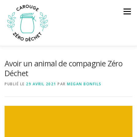
Aller
au
Menu
contenu
À PROPOS
S’IMPLIQUER
ACTIVITÉS
Avoir un animal de compagnie Zéro
Déchet
PRATIQUE
TÉMOIGNAGES
MÉDIAS
BLOG
PUBLIÉ LE
29 AVRIL 2021
PAR
MEGAN BONFILS
CONTACT