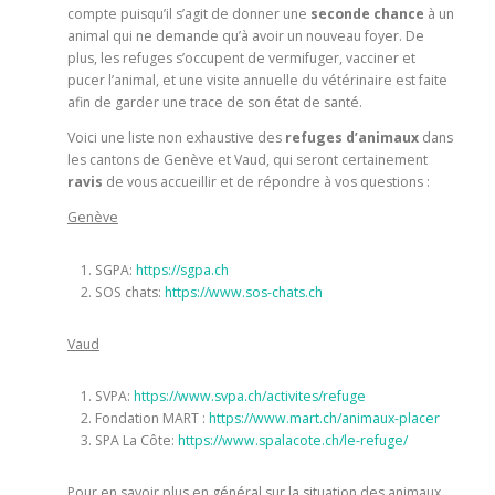
compte puisqu’il s’agit de donner une
seconde chance
à un
animal qui ne demande qu’à avoir un nouveau foyer. De
plus, les refuges s’occupent de vermifuger, vacciner et
pucer l’animal, et une visite annuelle du vétérinaire est faite
afin de garder une trace de son état de santé.
Voici une liste non exhaustive des
refuges d’animaux
dans
les cantons de Genève et Vaud, qui seront certainement
ravis
de vous accueillir et de répondre à vos questions :
Genève
SGPA:
https://sgpa.ch
SOS chats:
https://www.sos-chats.ch
Vaud
SVPA:
https://www.svpa.ch/activites/refuge
Fondation MART :
https://www.mart.ch/animaux-placer
SPA La Côte:
https://www.spalacote.ch/le-refuge/
Pour en savoir plus en général sur la situation des animaux