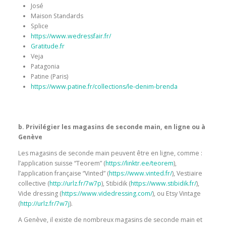
José
Maison Standards
Splice
https://www.wedressfair.fr/
Gratitude.fr
Veja
Patagonia
Patine (Paris)
https://www.patine.fr/collections/le-denim-brenda
b. Privilégier les magasins de seconde main, en ligne ou à
Genève
Les magasins de seconde main peuvent être en ligne, comme :
l’application suisse “Teorem” (
https://linktr.ee/teorem
),
l’application française “Vinted” (
https://www.vinted.fr/
), Vestiaire
collective (
http://urlz.fr/7w7p
), Stibidik (
https://www.stibidik.fr/
),
Vide dressing (
https://www.videdressing.com/
), ou Etsy Vintage
(
http://urlz.fr/7w7j
).
A Genève, il existe de nombreux magasins de seconde main et