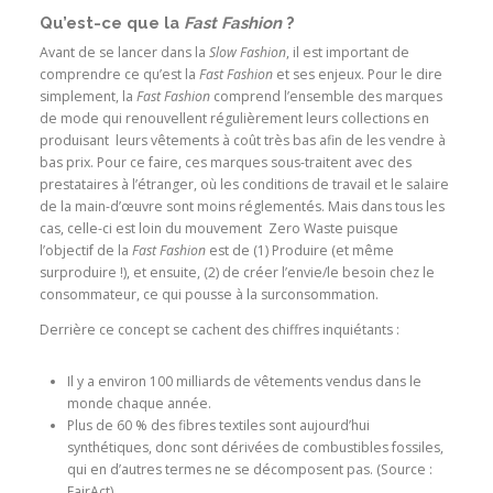
Qu’est-ce que la
Fast Fashion
?
Avant de se lancer dans la
Slow Fashion
, il est important de
comprendre ce qu’est la
Fast Fashion
et ses enjeux. Pour le dire
simplement, la
Fast Fashion
comprend l’ensemble des marques
de mode qui renouvellent régulièrement leurs collections en
produisant leurs vêtements à coût très bas afin de les vendre à
bas prix. Pour ce faire, ces marques sous-traitent avec des
prestataires à l’étranger, où les conditions de travail et le salaire
de la main-d’œuvre sont moins réglementés. Mais dans tous les
cas, celle-ci est loin du mouvement Zero Waste puisque
l’objectif de la
Fast Fashion
est de (1) Produire (et même
surproduire !), et ensuite, (2) de créer l’envie/le besoin chez le
consommateur, ce qui pousse à la surconsommation.
Derrière ce concept se cachent des chiffres inquiétants :
Il y a environ 100 milliards de vêtements vendus dans le
monde chaque année.
Plus de 60 % des fibres textiles sont aujourd’hui
synthétiques, donc sont dérivées de combustibles fossiles,
qui en d’autres termes ne se décomposent pas. (Source :
FairAct)