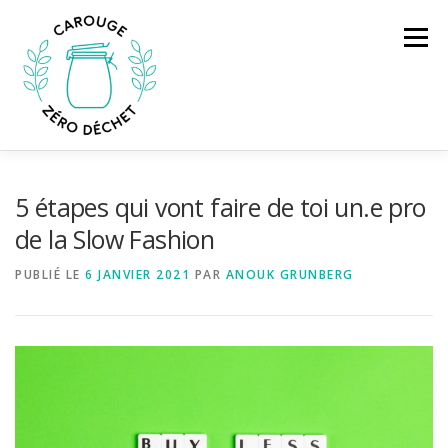
Aller
au
Menu
contenu
À PROPOS
S’IMPLIQUER
ACTIVITÉS
5 étapes qui vont faire de toi un.e pro
de la Slow Fashion
PRATIQUE
TÉMOIGNAGES
MÉDIAS
BLOG
PUBLIÉ LE
6 JANVIER 2021
PAR
ANOUK GRUNBERG
CONTACT