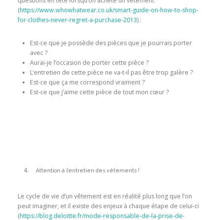
questions en tête lorsqu’on achète un vêtement
(
https://www.whowhatwear.co.uk/smart-guide-on-how-to-shop-
for-clothes-never-regret-a-purchase-2013
) :
Est-ce que je possède des pièces que je pourrais porter
avec ?
Aurai-je l’occasion de porter cette pièce ?
L’entretien de cette pièce ne va-t-il pas être trop galère ?
Est-ce que ça me correspond vraiment ?
Est-ce que j’aime cette pièce de tout mon cœur ?
Attention à l’entretien des vêtements !
Le cycle de vie d’un vêtement est en réalité plus long que l’on
peut imaginer, et il existe des enjeux à chaque étape de celui-ci
(
https://blog.deloitte.fr/mode-responsable-de-la-prise-de-