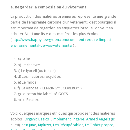
e. Regarder la composition du vêtement
La production des matières premières représente une grande
partie de l’empreinte carbone d’un vêtement ; c’est pourquoi il
est important de regarder les étiquettes lorsque l’on veut en
acheter. Voici une liste des matières les plus écolos
(
http://www.happynewgreen.com/comment-reduire-limpact-
environnemental-de-vos-vetements/
) :
a) Le lin
b) Le chanvre
c) Le lyocell (ou tencel)
d) Les matières recyclées
e) Le modal
f) La viscose « LENZING™ ECOVERO™ »
g) Le coton bio labellisé GOTS
h) Le Pinatex
Voici quelques marques éthiques qui proposent des matières
écolos :
Organic Basics
,
Simplement lingerie
,
Armed Angels
(
ici
aussi)
Jan’n June
,
Kipluzet
,
Les Récupérables
,
Le T-shirt propre
,