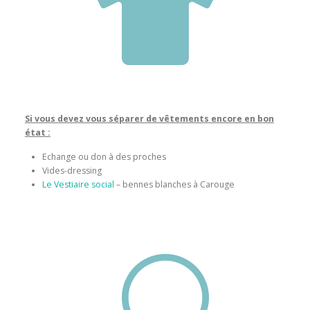

Si vous devez vous séparer de vêtements encore en bon
état :
Echange ou don à des proches
Vides-dressing
Le Vestiaire social
– bennes blanches à Carouge
U