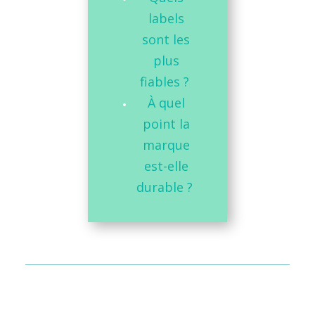
labels
sont les
plus
fiables ?
À quel
point la
marque
est-elle
durable ?