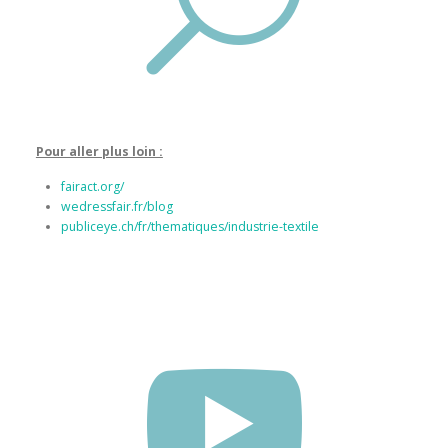
Pour aller plus loin :
fairact.org/
wedressfair.fr/blog
publiceye.ch/fr/thematiques/industrie-textile
