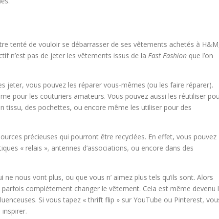
es.
être tenté de vouloir se débarrasser de ses vêtements achetés à H&M
ctif n’est pas de jeter les vêtements issus de la
Fast Fashion
que l’on
es jeter, vous pouvez les réparer vous-mêmes (ou les faire réparer).
même pour les couturiers amateurs. Vous pouvez aussi les réutiliser po
n tissu, des pochettes, ou encore même les utiliser pour des
sources précieuses qui pourront être recyclées. En effet, vous pouvez
iques « relais », antennes d’associations, ou encore dans des
 ne nous vont plus, ou que vous n’ aimez plus tels qu’ils sont. Alors
nt parfois complètement changer le vêtement. Cela est même devenu 
luenceuses. Si vous tapez « thrift flip » sur YouTube ou Pinterest, vou
inspirer.