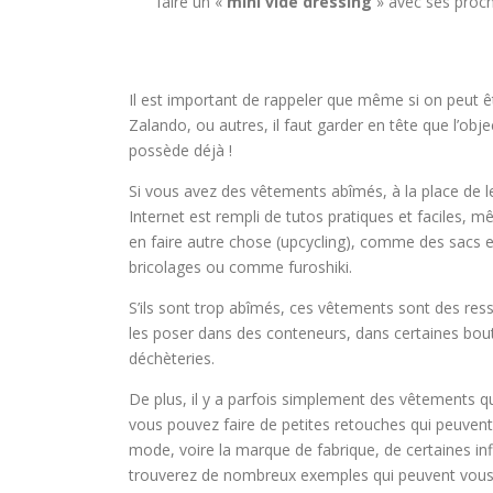
faire un «
mini vide dressing
» avec ses proch
Il est important de rappeler que même si on peut 
Zalando, ou autres, il faut garder en tête que l’obje
possède déjà !
Si vous avez des vêtements abîmés, à la place de l
Internet est rempli de tutos pratiques et faciles, 
en faire autre chose (upcycling), comme des sacs e
bricolages ou comme furoshiki.
S’ils sont trop abîmés, ces vêtements sont des res
les poser dans des conteneurs, dans certaines bout
déchèteries.
De plus, il y a parfois simplement des vêtements qui
vous pouvez faire de petites retouches qui peuve
mode, voire la marque de fabrique, de certaines inf
trouverez de nombreux exemples qui peuvent vous 