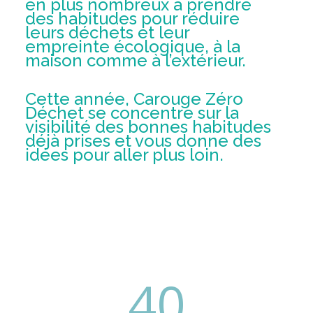
en
plus
nombreux
à prendre
des habitudes pour
réduire
leurs
déchets
et
leur
empreinte
écologique
, à la
maison
comme
à
l’extérieur
.
Cette
année
,
Carouge
Zéro
Déchet
se
concentre
sur la
visibilité
des
bonnes
habitudes
déjà
prises
et
vous
donne
des
idées
pour
aller
plus loin.
40