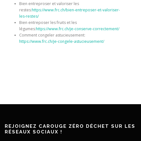
Bien entreproser et valoriser les
restes:
https://www.frc.ch/bien-entreposer-et-valoriser-
les-restes/
Bien entreposer les fruits et les
légumes:
https://www.frc.ch/je-conserve-correctement/
Comment congeler astucieusement:
https://www.frc.ch/je-congele-astucieusement/
REJOIGNEZ CAROUGE ZÉRO DÉCHET SUR LES
RÉSEAUX SOCIAUX !