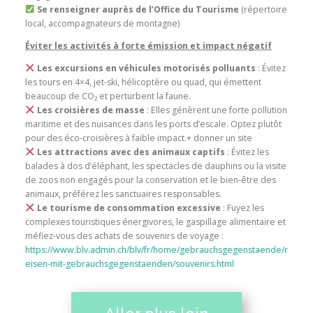
Se renseigner auprès de l’Office du Tourisme
(répertoire
local, accompagnateurs de montagne)
Éviter les activités à forte émission et impact négatif
Les
excursions en véhicules motorisés polluants
: Évitez
les tours en 4×4, jet-ski, hélicoptère ou quad, qui émettent
beaucoup de CO₂ et perturbent la faune.
Les croisières de masse
: Elles génèrent une forte pollution
maritime et des nuisances dans les ports d’escale. Optez plutôt
pour des éco-croisières à faible impact.+ donner un site
Les attractions avec des animaux captifs
: Évitez les
balades à dos d’éléphant, les spectacles de dauphins ou la visite
de zoos non engagés pour la conservation et le bien-être des
animaux, préférez les sanctuaires responsables.
Le tourisme de consommation excessive
: Fuyez les
complexes touristiques énergivores, le gaspillage alimentaire et
méfiez-vous des achats de souvenirs de voyage :
https://www.blv.admin.ch/blv/fr/home/gebrauchsgegenstaende/r
eisen-mit-gebrauchsgegenstaenden/souvenirs.html