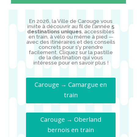
En 2026, la Ville de Carouge vous
invite à découvrir au fil de l’année
5
destinations uniques
, accessibles
en train, à vélo ou même à pied —
avec des itinéraires et des conseils
concrets pour s’y prendre
facilement. Cliquez sur la pastille
de la destination qui vous
intéresse pour en savoir
plus !
Carouge → Camargue en
train
Carouge → Oberland
bernois en train