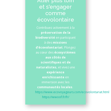
Aller plus loin
et s'engager
comme
écovolontaire
Contribuez activement à la
préservation de la
biodiversité
en participant
à des
missions
d’écovolontariat
. Plongez
au cœur des
écosystèmes
aux côtés de
scientifiques et de
naturalistes
, et vivez une
expérience
enrichissante
en
immersion avec les
communautés locales
.
https://www.ecovoyageurs.com/ecovolontariat.html
https://wwoof.fr/fr/