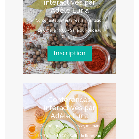
interactives par
Adèle Luria
Contenants alimentaires, alimentation
Le 6 mai à 19:00 – Salle du Rondeau
Carouge
Inscription
Conférences
interactives par
Adèle Luria
Cosmétiques, grossesse, maman
Le 3 juin à 19:00 – Salle du Rondeau