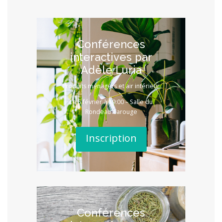
Conférences
interactives par
Adèle Luria
Produits ménagers et air intérieur
Le 5 février à 19:00 – Salle du
Rondeau Carouge
Inscription
Conférences