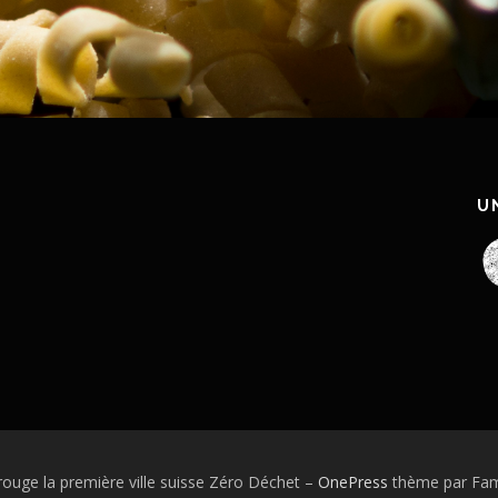
T
U
ouge la première ville suisse Zéro Déchet
–
OnePress
thème par Fam